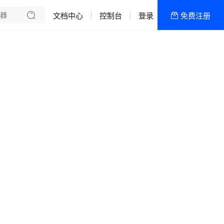
文档中心
控制台
登录
免费注册
全部产品
新闻资讯
帮助文档
热销推荐
香港双向CN2物理机
韩国双向CN2物理机
香港CN2高配区
香港CN2低配区
美国高防-低配区
美国高防-高配区