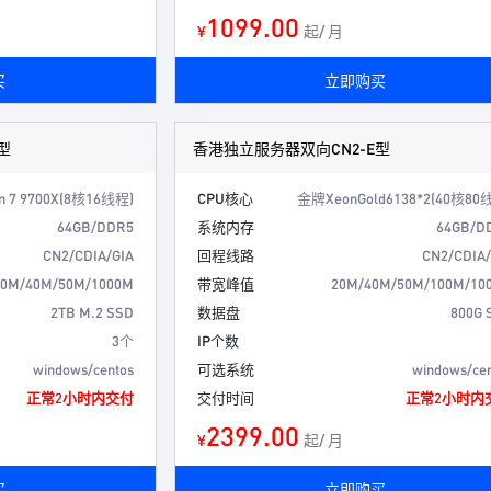
1099.00
¥
起/ 月
买
立即购买
型
香港独立服务器双向CN2-E型
n 7 9700X(8核16线程)
CPU核心
金牌XeonGold6138*2(40核80
64GB/DDR5
系统内存
64GB/D
CN2/CDIA/GIA
回程线路
CN2/CDIA/
20M/40M/50M/1000M
带宽峰值
20M/40M/50M/100M/10
2TB M.2 SSD
数据盘
800G 
3个
IP个数
windows/centos
可选系统
windows/ce
正常2小时内交付
交付时间
正常2小时内
2399.00
¥
起/ 月
买
立即购买