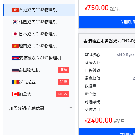
750.00
¥
起/ 月
香港双向CN2物理机
韩国双向CN2物理机
立即购
日本双向CN2物理机
香港独立服务器双向CN2-D
越南双向CN2物理机
CPU核心
AMD Ryze
柬埔寨双向CN2物理机
系统内存
泰国物理机
推荐
回程线路
带宽峰值
罗马尼亚
特惠
数据盘
IP个数
加拿大
NEW
可选系统
加盟分销/充值优惠
交付时间
2400.00
¥
起/ 月
立即购