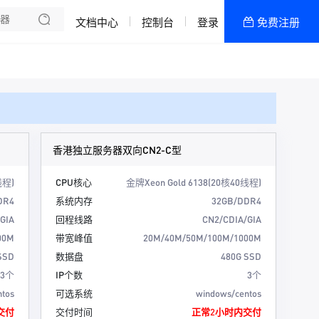
文档中心
控制台
登录
免费注册
全部产品
新闻资讯
帮助文档
热销推荐
香港双向CN2物理机
香港独立服务器双向CN2-C型
韩国双向CN2物理机
线程)
CPU核心
金牌Xeon Gold 6138(20核40线程)
DR4
系统内存
32GB/DDR4
香港CN2高配区
GIA
回程线路
CN2/CDIA/GIA
香港CN2低配区
00M
带宽峰值
20M/40M/50M/100M/1000M
SSD
数据盘
480G SSD
美国高防-低配区
3个
IP个数
3个
ntos
可选系统
windows/centos
美国高防-高配区
交付
交付时间
正常2小时内交付