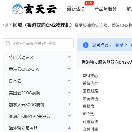
HOT
最新活动
产品与服务
解
区域（香港双向CN2物理机）
享受极速稳定连接，香港CN2
返回
您可点此 ，
登录
特价活动专区
香港独立服务器双向CN2-A
香港云CN2-GIA
CPU核心
日本云
系统内存
回程线路
美国云200G高防
带宽峰值
加拿大云500G防御
数据盘
IP个数
亚洲/非洲/欧洲/美洲云
可选系统
海外独立服务器
交付时间