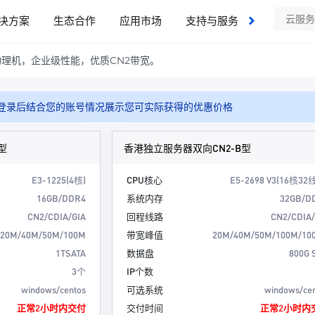
决方案
生态合作
应用市场
支持与服务
了解我们
物理机，企业级性能，优质CN2带宽。
登录后结合您的账号情况展示您可实际获得的优惠价格
型
香港独立服务器双向CN2-B型
E3-1225(4核)
CPU核心
E5-2698 V3(16核32
16GB/DDR4
系统内存
32GB/D
CN2/CDIA/GIA
回程线路
CN2/CDIA/
20M/40M/50M/100M
带宽峰值
20M/40M/50M/100M/10
1TSATA
数据盘
800G 
3个
IP个数
windows/centos
可选系统
windows/ce
正常2小时内交付
交付时间
正常2小时内