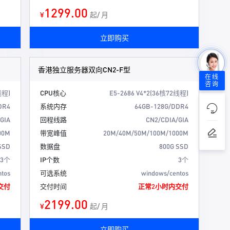
1299.00
¥
起/ 月
立即购买
香港独立服务器双向CN2-F型
在线
咨询
线程)
CPU核心
E5-2686 V4*2(36核72线程)
DR4
系统内存
64GB-128G/DDR4
GIA
回程线路
CN2/CDIA/GIA
00M
带宽峰值
20M/40M/50M/100M/1000M
SSD
数据盘
800G SSD
3个
IP个数
3个
ntos
可选系统
windows/centos
交付
交付时间
正常2小时内交付
2199.00
¥
起/ 月
立即购买