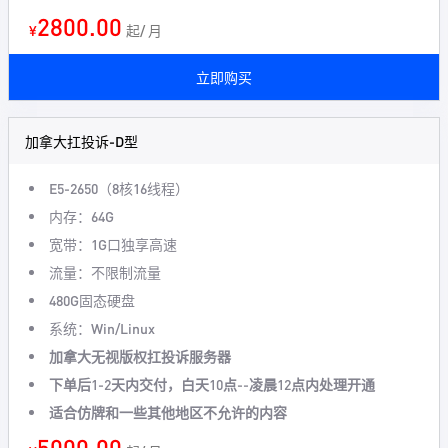
2800.00
¥
起/ 月
立即购买
加拿大扛投诉-D型
E5-2650（8核16线程）
内存：64G
宽带：1G口独享高速
流量：不限制流量
480G固态硬盘
系统：Win/Linux
加拿大无视版权扛投诉服务器
下单后1-2天内交付，白天10点--凌晨12点内处理开通
适合仿牌和一些其他地区不允许的内容
5000.00