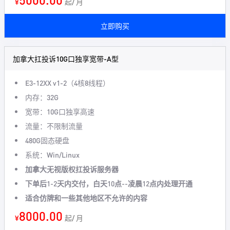
¥
起/ 月
立即购买
加拿大扛投诉10G口独享宽带-A型
E3-12XX v1-2（4核8线程）
内存：32G
宽带：10G口独享高速
流量：不限制流量
480G固态硬盘
系统：Win/Linux
加拿大无视版权扛投诉服务器
下单后1-2天内交付，白天10点--凌晨12点内处理开通
适合仿牌和一些其他地区不允许的内容
8000.00
¥
起/ 月