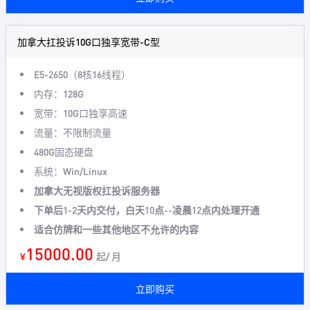
加拿大扛投诉10G口独享宽带-C型
E5-2650（8核16线程）
内存：128G
宽带：10G口独享高速
流量：不限制流量
480G固态硬盘
系统：Win/Linux
加拿大无视版权扛投诉服务器
下单后1-2天内交付，白天10点--凌晨12点内处理开通
适合仿牌和一些其他地区不允许的内容
15000.00
¥
起/ 月
立即购买