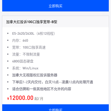
立即购买
加拿大扛投诉10G口独享宽带-B型
E5-2620/2630L（6核12线程）
内存：64G
宽带：10G口独享高速
流量：不限制流量
480G固态硬盘
系统：Win/Linux
加拿大无视版权扛投诉服务器
下单后1-2天内交付，白天10点--凌晨12点内处理开通
适合仿牌和一些其他地区不允许的内容
12000.00
¥
起/ 月
立即购买