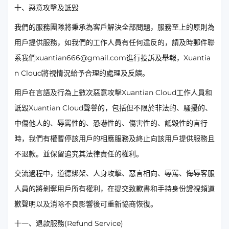
十、惡意攻擊及詆毀
我們的服務團隊將秉承為客戶解決全部問題，服務至上的原則為
用戶提供服務，如我們的工作人員有任何違反的，請及時郵件聯
系我們xuantian666@gmail.com進行投訴及舉報，Xuantia
n Cloud將視情況給予合理的處理及反饋。
用戶在言語及行為上數次惡意攻擊Xuantian Cloud工作人員和
詆毀Xuantian Cloud聲譽的，包括但不限於非法的、騷擾的、
中傷他人的、辱罵性的、恐嚇性的、傷害性的、詆毀性的言行
時，我們有權暫停該用戶的相應服務及終止向該用戶提供服務且
不退款。並保留追究其法律責任的權利。
交流過程中，道德綁架、人身攻擊、惡言相向、辱罵、侮辱客服
人員的將剝奪用戶所有權利，在提交致歉書和手持身份證視頻道
歉聲明以及消除不良影響後可重新協商恢復。
十一、退款服務(Refund Service)