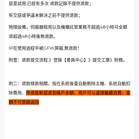
惡意試用,已經有多次 退款記錄不提供退款；
有交惡或爭議未解決之前不提供退款；
物理設備，伺服器租用以及機櫃託管業務不超過48小時可全額
退超過48小時後無退款。
IP在使用過程中被GFW屏蔽,無退款！
附壹：退款提交流程 》登錄【會員中心】》提交工單》財務。
附二：退款條款相關、指在系統後臺自動刪除主機、系統自動扣
除費用、
所退款默認退到帳戶余額、用戶可以選擇繼續消費、金
額不可原路返回