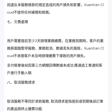
因違反本服務條款的規定造成的用戶損失和影響，Xuantian Cl
oud不提供任何補償和賠償。
七、欠費處理
用戶需要提前至少2天辦理業務續費，在業務到期時，客戶的業
務將面臨暫停服務、業務取消、數據丟失的風險，Xuantian Cl
oud不承擔客戶未及時辦理繳費下導致的用戶損失。
支付賬單後如因第三方網關回傳數據未成功,應通過工單通知客
戶進行手動入賬.
八、取消服務請求
取消服務不等同於退款服務, 取消請求是指提前或到期後該訂單
的產品將終止續費功能.